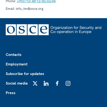
Phone:
+993 (12) 48-12-30/33/44
Email:
info_tm@osce.org
Footer
Contacts
Employment
Subscribe for updates
Social media
X
LinkedIn
Facebook
Instagram
Press