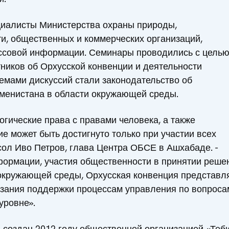
циалисты Министерства охраны природы,
и, общественных и коммерческих организаций,
ссовой информации. Семинары проводились с цель
иков об Орхусской конвенции и деятельности
Темами дискуссий стали законодательство об
менистана в области окружающей среды.
огические права с правами человека, а также
ие может быть достигнуто только при участии всех
осол Иво Петров, глава Центра ОБСЕ в Ашхабаде. -
формации, участия общественности в принятии реше
 окружающей среды, Орхусская конвенция представл
азания поддержки процессам управления по вопроса
уровне».
 создан 2012 году общественной организацией «Теб