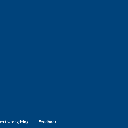
port wrongdoing
Feedback