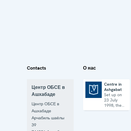
Contacts
О нас
Centre in
Центр ОБСЕ в
Ashgabat
Centre in Ashgabat
Ашхабаде
Set up on
23 July
Центр ОБСЕ в
1998, the
Centre
Ашхабаде
works on a
Арчабиль шаёлы
broad array
39
of security