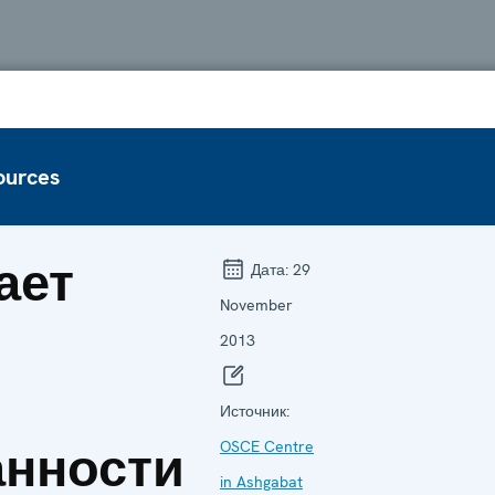
ources
ает
Дата:
29
November
2013
Источник:
нности
OSCE Centre
in Ashgabat