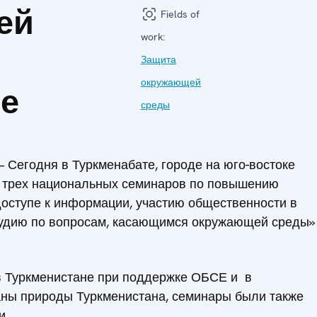
ей
Fields of
work:
Защита
окружающей
е
среды
Сегодня в Туркменабате, городе на юго-востоке
з трех национальных семинаров по повышению
оступе к информации, участию общественности в
судию по вопросам, касающимся окружающей среды»
в Туркменистане при поддержке ОБСЕ и в
аны природы Туркменистана, семинары были также
и.