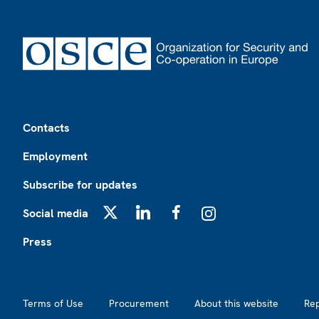
Footer
Contacts
Employment
Subscribe for updates
Social media
X
LinkedIn
Facebook
Instagram
Press
Footer2
Terms of Use
Procurement
About this website
Re