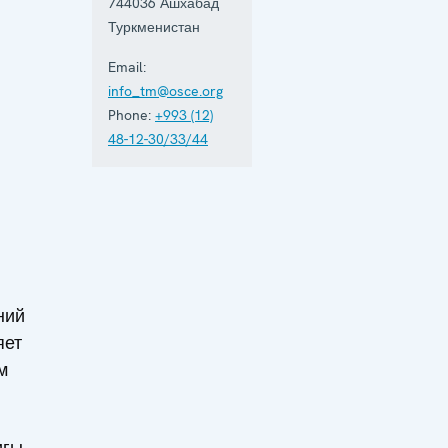
issues, from
744036
Ашхабад
arms
Туркменистан
control to
economic-
Email:
environmenta
info_tm@osce.org
topics and
ю
human
Phone:
+993 (12)
rights.
48-12-30/33/44
ний
яет
м
игы