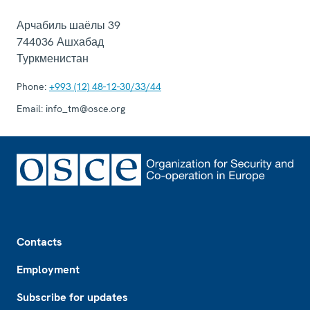
Арчабиль шаёлы 39
744036
Ашхабад
Туркменистан
Phone:
+993 (12) 48-12-30/33/44
Email:
info_tm@osce.org
Footer
Contacts
Employment
Subscribe for updates