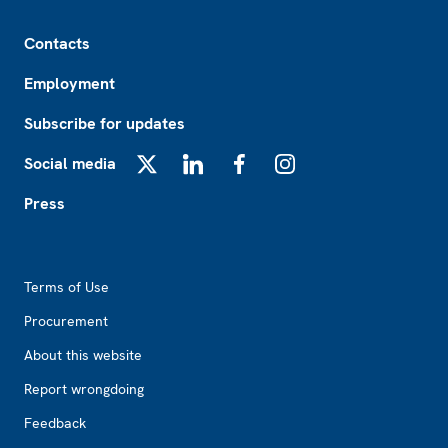
Footer
Contacts
Employment
Subscribe for updates
Social media
X
LinkedIn
Facebook
Instagram
Press
Footer2
Terms of Use
Procurement
About this website
Report wrongdoing
Feedback