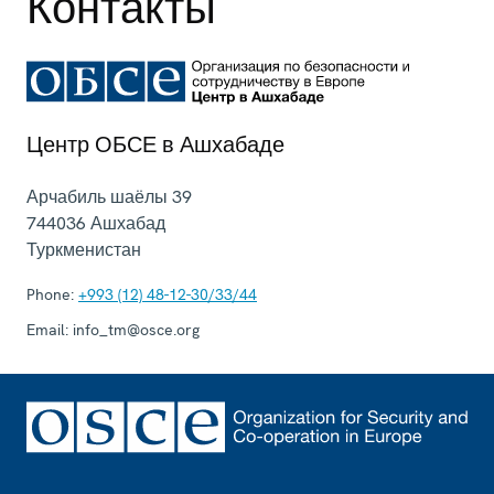
Контакты
Центр ОБСЕ в Ашхабаде
Арчабиль шаёлы 39
744036
Ашхабад
Туркменистан
Phone:
+993 (12) 48-12-30/33/44
Email:
info_tm@osce.org